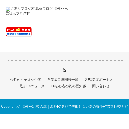
にほんブログ村
今月のイチオシ企画
各業者口座開設一覧
各FX業者ボーナス
最新FXニュース
FX初心者の為の豆知識
問い合わせ
Copyright ©
海外FX比較の虎｜海外FX選びで失敗しない為の海外FX業者比較ナビ