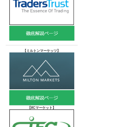
【
ミルトンマーケッツ】
【IfCマーケット
】