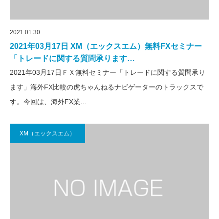
2021.01.30
2021年03月17日 XM（エックスエム）無料FXセミナー
「トレードに関する質問承ります…
2021年03月17日ＦＸ無料セミナー「トレードに関する質問承り
ます」海外FX比較の虎ちゃんねるナビゲーターのトラックスで
す。今回は、海外FX業…
XM（エックスエム）