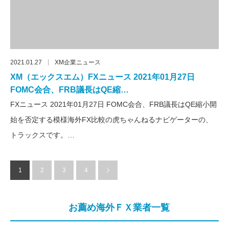
2021.01.27
XM企業ニュース
XM（エックスエム）FXニュース 2021年01月27日
FOMC会合、FRB議長はQE縮…
FXニュース 2021年01月27日 FOMC会合、FRB議長はQE縮小開
始を否定する模様海外FX比較の虎ちゃんねるナビゲーターの、
トラックスです。…
1
2
3
4
お薦め海外ＦＸ業者一覧