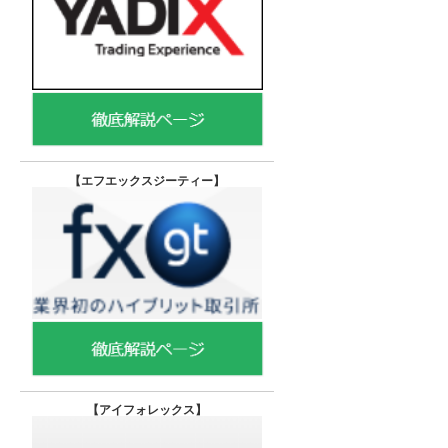
【エフエックスジーティー
】
【
アイフォレックス】