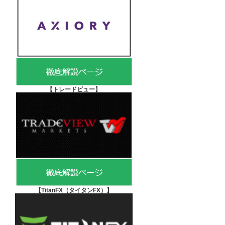
【
トレードビュー】
【TitanFX（タイタンFX）
】