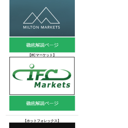
【IfCマーケット
】
【ホットフォレックス
】