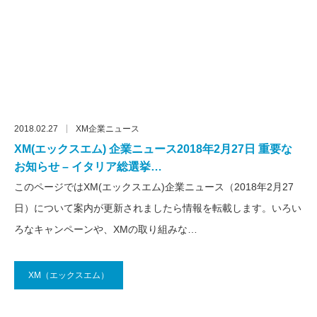
2018.02.27
XM企業ニュース
XM(エックスエム) 企業ニュース2018年2月27日 重要な
お知らせ – イタリア総選挙…
このページではXM(エックスエム)企業ニュース（2018年2月27
日）について案内が更新されましたら情報を転載します。いろい
ろなキャンペーンや、XMの取り組みな…
XM（エックスエム）