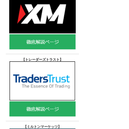
【トレーダーズトラスト
】
【
ミルトンマーケッツ】