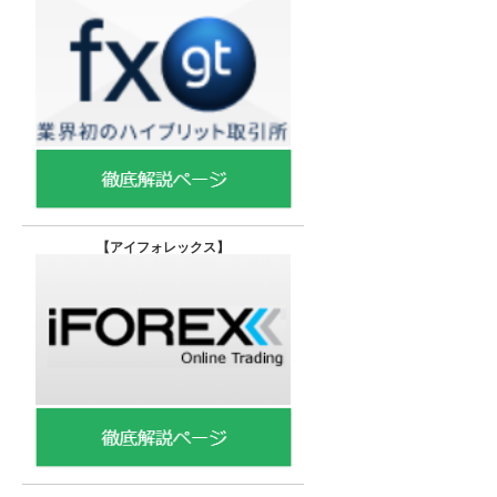
【
アイフォレックス】