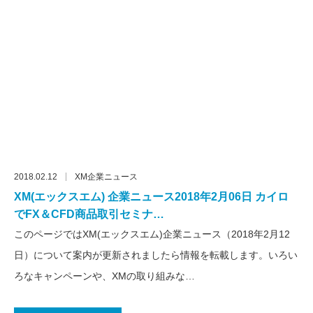
2018.02.12
XM企業ニュース
XM(エックスエム) 企業ニュース2018年2月06日 カイロ
でFX＆CFD商品取引セミナ…
このページではXM(エックスエム)企業ニュース（2018年2月12
日）について案内が更新されましたら情報を転載します。いろい
ろなキャンペーンや、XMの取り組みな…