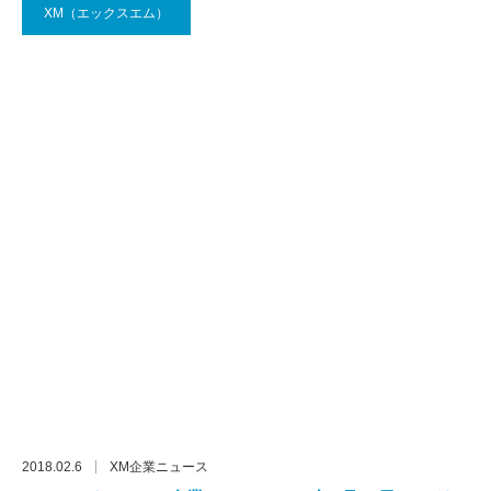
XM（エックスエム）
2018.02.6
XM企業ニュース