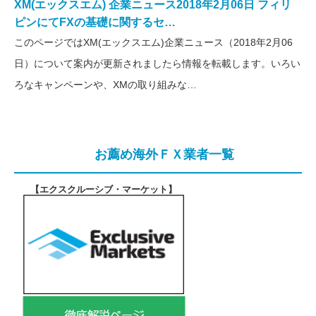
XM(エックスエム) 企業ニュース2018年2月06日 フィリ
ピンにてFXの基礎に関するセ…
このページではXM(エックスエム)企業ニュース（2018年2月06
日）について案内が更新されましたら情報を転載します。いろい
ろなキャンペーンや、XMの取り組みな…
お薦め海外ＦＸ業者一覧
【エクスクルーシブ・マーケット
】