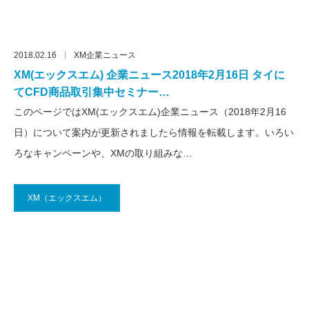
2018.02.16
XM企業ニュース
XM(エックスエム) 企業ニュース2018年2月16日 タイに
てCFD商品取引集中セミナー…
このページではXM(エックスエム)企業ニュース（2018年2月16
日）について案内が更新されましたら情報を転載します。いろい
ろなキャンペーンや、XMの取り組みな…
XM（エックスエム）