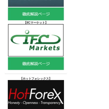
【IfCマーケット
】
【ホットフォレックス
】