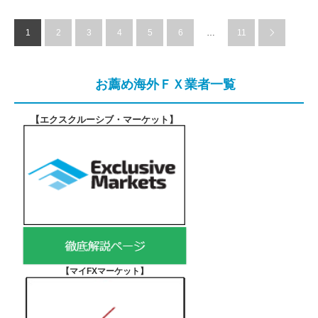
1
2
3
4
5
6
…
11
お薦め海外ＦＸ業者一覧
【エクスクルーシブ・マーケット
】
【マイFXマーケット
】