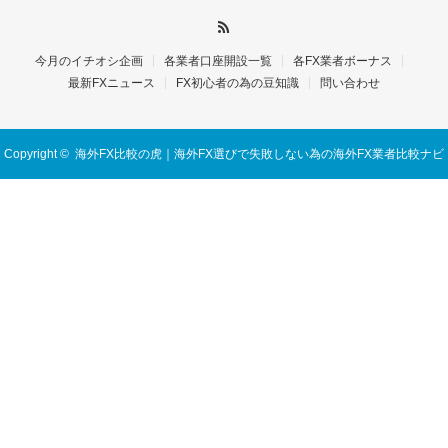
今月のイチオシ企画
各業者口座開設一覧
各FX業者ボーナス
最新FXニュース
FX初心者の為の豆知識
問い合わせ
Copyright ©
海外FX比較の虎｜海外FX選びで失敗しない為の海外FX業者比較ナビ