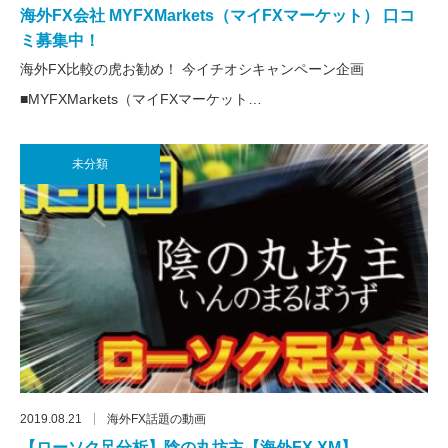
海外FX会社 MYFXMarkets（マイFXマーケット） 口コ
ミ募集中！
海外FX比較の虎お勧め！ 今イチオシキャンペーン企画
■MYFXMarkets（マイFXマーケット…
未分類
2019.08.21
海外FX話題の動画
【ローソク足分析】陰の丸坊主【海外FX XM】