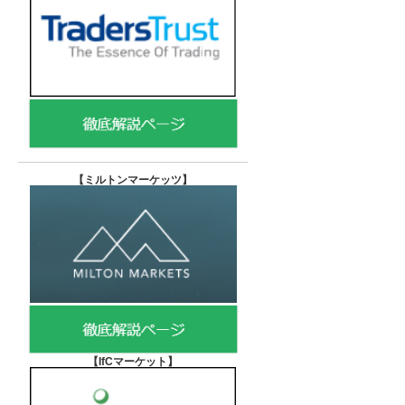
【
ミルトンマーケッツ】
【IfCマーケット
】