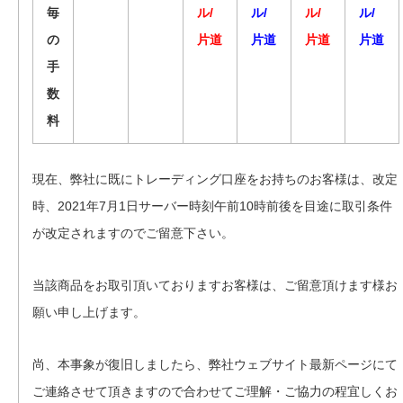
毎
ル/
ル/
ル/
ル/
の
片道
片道
片道
片道
手
数
料
現在、弊社に既にトレーディング口座をお持ちのお客様は、改定
時、2021年7月1日サーバー時刻午前10時前後を目途に取引条件
が改定されますのでご留意下さい。
当該商品をお取引頂いておりますお客様は、
ご留意頂けます様お
願い申し上げます。
尚、本事象が復旧しましたら、弊社ウェブサイト最新ページにて
ご
連絡させて頂きますので合わせてご理解・
ご協力の程宜しくお