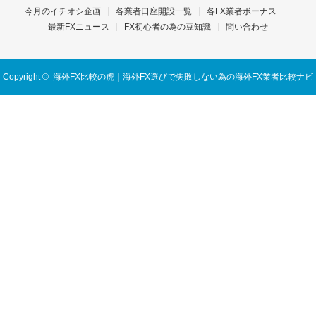
今月のイチオシ企画
各業者口座開設一覧
各FX業者ボーナス
最新FXニュース
FX初心者の為の豆知識
問い合わせ
Copyright ©
海外FX比較の虎｜海外FX選びで失敗しない為の海外FX業者比較ナビ