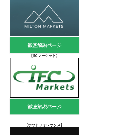
【IfCマーケット
】
【ホットフォレックス
】