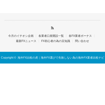
今月のイチオシ企画
各業者口座開設一覧
各FX業者ボーナス
最新FXニュース
FX初心者の為の豆知識
問い合わせ
Copyright ©
海外FX比較の虎｜海外FX選びで失敗しない為の海外FX業者比較ナビ