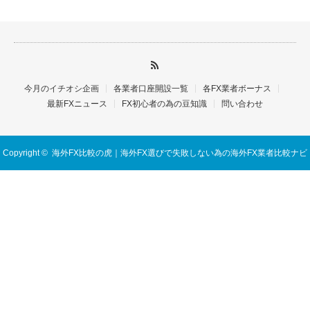
今月のイチオシ企画
各業者口座開設一覧
各FX業者ボーナス
最新FXニュース
FX初心者の為の豆知識
問い合わせ
Copyright ©
海外FX比較の虎｜海外FX選びで失敗しない為の海外FX業者比較ナビ