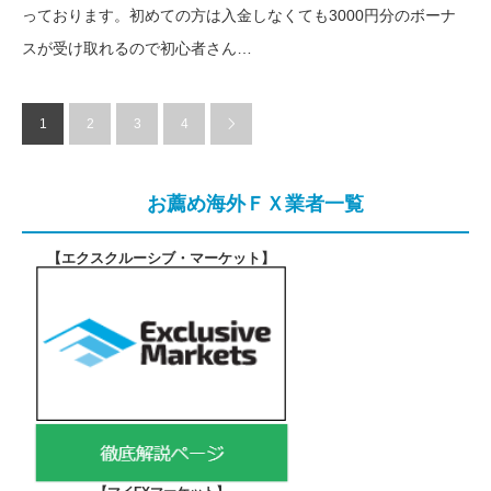
っております。初めての方は入金しなくても3000円分のボーナ
スが受け取れるので初心者さん…
1
2
3
4
お薦め海外ＦＸ業者一覧
【エクスクルーシブ・マーケット
】