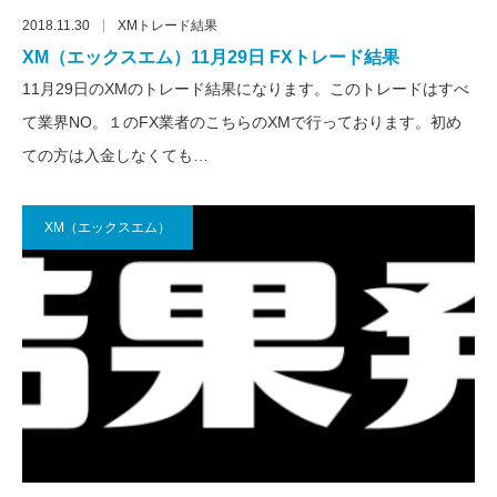
2018.11.30
XMトレード結果
XM（エックスエム）11月29日 FXトレード結果
11月29日のXMのトレード結果になります。このトレードはすべ
て業界NO。１のFX業者のこちらのXMで行っております。初め
ての方は入金しなくても…
XM（エックスエム）