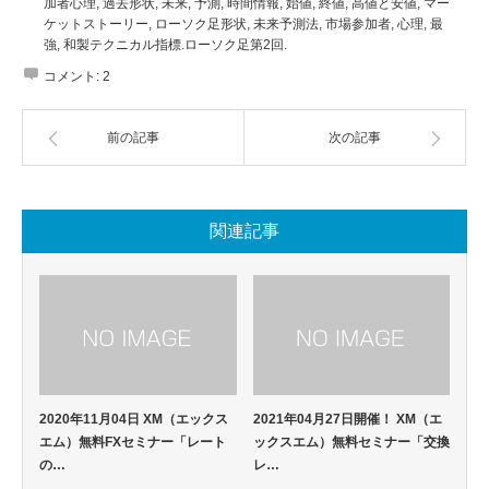
加者心理
,
過去形状
,
未来
,
予測
,
時間情報
,
始値
,
終値
,
高値と安値
,
マー
ケットストーリー
,
ローソク足形状
,
未来予測法
,
市場参加者
,
心理
,
最
強
,
和製テクニカル指標.ローソク足第2回.
コメント:
2
前の記事
次の記事
関連記事
2020年11月04日 XM（エックス
2021年04月27日開催！ XM（エ
エム）無料FXセミナー「レート
ックスエム）無料セミナー「交換
の…
レ…