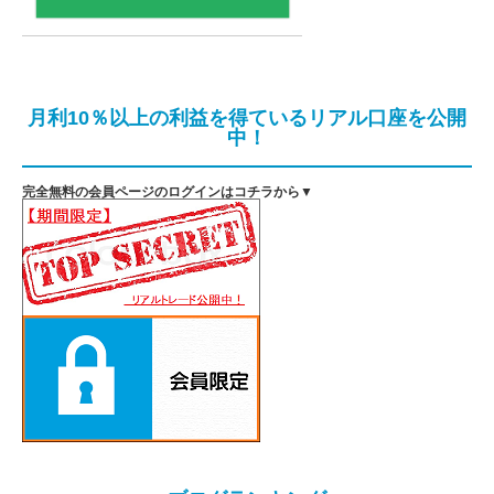
月利10％以上の利益を得ているリアル口座を公開
中！
完全無料の会員ページのログインはコチラから▼