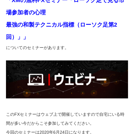
「XMの無料FXセミナー「ローソク足で見る市
場参加者の心理
最強の和製テクニカル指標（ローソク足第2
回）」」
についてのセミナーがあります。
このFXセミナーはウェブ上で開催していますので自宅にいる時
間が多い今だからこそ参加してみてください。
今回のセミナーは2020年6月24日になります。