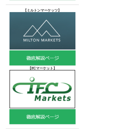
【
ミルトンマーケッツ】
【IfCマーケット
】