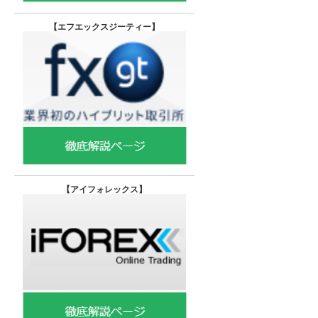
【エフエックスジーティー
】
【
アイフォレックス】