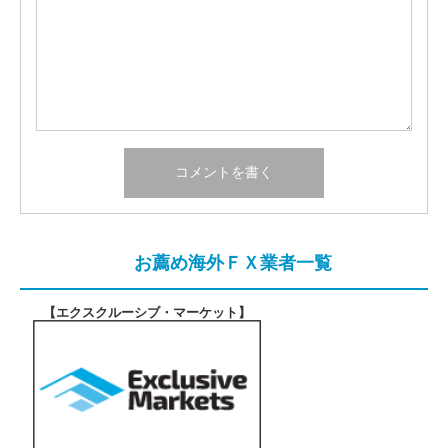
お薦め海外ＦＸ業者一覧
【エクスクルーシブ・マーケット
】