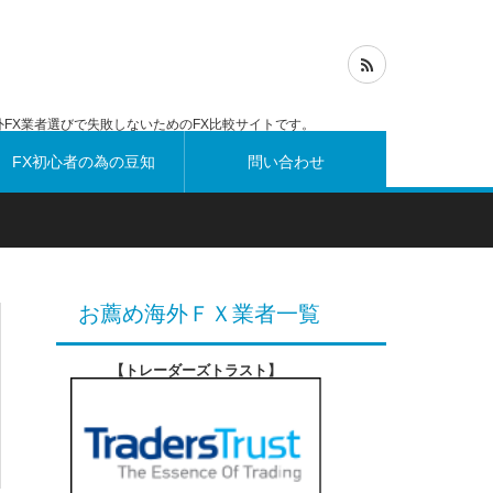
FX業者選びで失敗しないためのFX比較サイトです。
FX初心者の為の豆知
問い合わせ
識
お薦め海外ＦＸ業者一覧
【トレーダーズトラスト
】