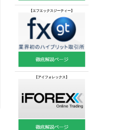
【エフエックスジーティー
】
【
アイフォレックス】