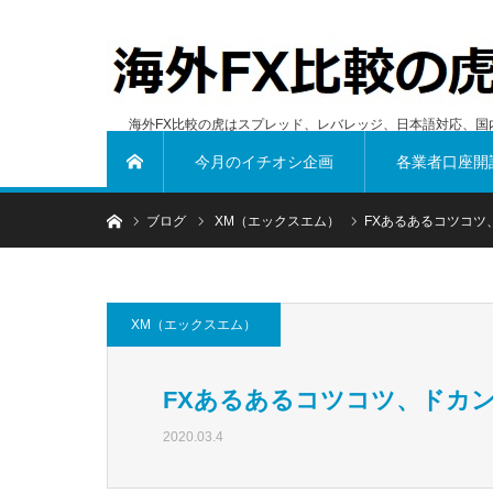
海外FX比較の虎はスプレッド、レバレッジ、日本語対応、国
今月のイチオシ企画
各業者口座開
ホーム
ホーム
ブログ
XM（エックスエム）
FXあるあるコツコツ
XM（エックスエム）
FXあるあるコツコツ、ドカ
2020.03.4