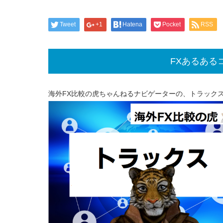
Tweet
+1
Hatena
Pocket
RSS
FXあるある
海外FX比較の虎ちゃんねるナビゲーターの、トラック