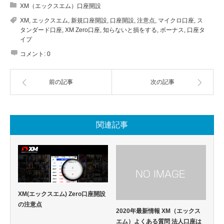
XM（エックスエム）口座開設
XM
,
エックスエム
,
新規口座開設
,
口座開設
,
注意点
,
マイクロ口座
,
ス
タンダード口座
,
XM Zero口座
,
知らないと損をする
,
ボーナス
,
口座タ
イプ
コメント:
0
前の記事
次の記事
関連記事
XM(エックスエム) Zero口座開設
の注意点
2020年最新情報 XM（エックス
エム）よくある質問 法人口座は