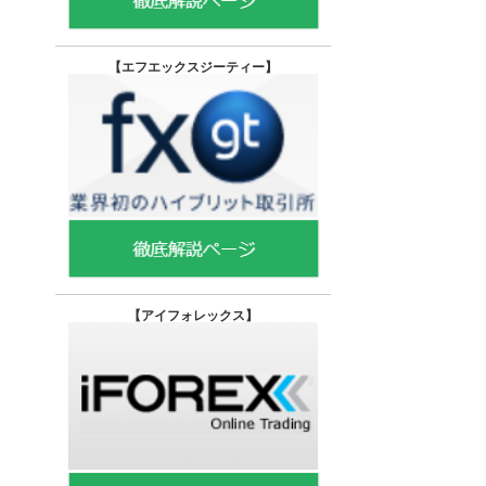
【エフエックスジーティー
】
【
アイフォレックス】