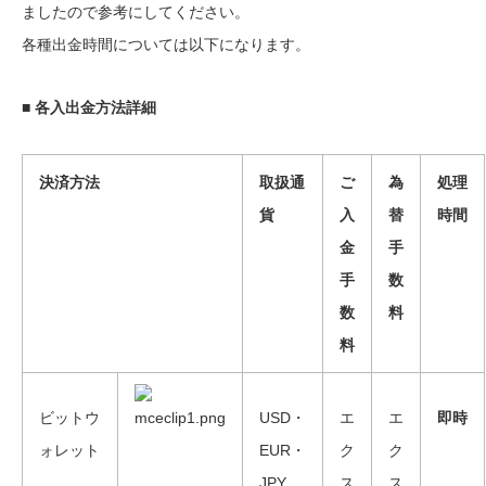
ましたので参考にしてください。
各種出金時間については以下になります。
■
各入出金方法詳細
決済方法
取扱通
ご
為
処理
貨
入
替
時間
金
手
手
数
数
料
料
ビットウ
USD・
エ
エ
即時
ォレット
EUR・
ク
ク
JPY
ス
ス