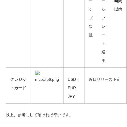
ー
ー
時間
シ
シ
以内
ブ
ブ
負
レ
担
ー
ト
適
用
クレジッ
USD・
近日リリース予定
トカード
EUR・
JPY
以上、参考にして頂ければ幸いです。