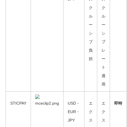
ク
ク
ル
ル
ー
ー
シ
シ
ブ
ブ
負
レ
担
ー
ト
適
用
STICPAY
USD・
エ
エ
即時
EUR・
ク
ク
JPY
ス
ス