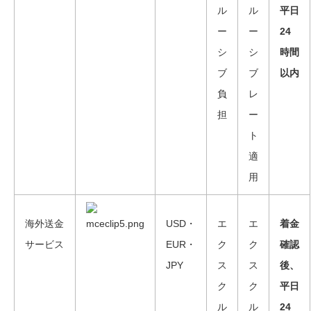
ル
ル
平日
ー
ー
24
シ
シ
時間
ブ
ブ
以内
負
レ
担
ー
ト
適
用
海外送金
USD・
エ
エ
着金
サービス
EUR・
ク
ク
確認
JPY
ス
ス
後、
ク
ク
平日
ル
ル
24