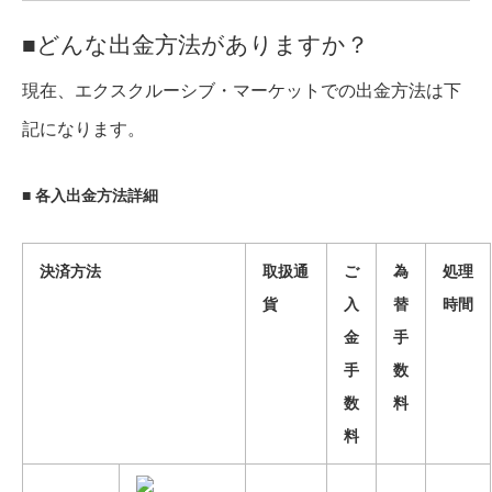
■どんな出金方法がありますか？
現在、エクスクルーシブ・マーケットでの出金方法は下
記になります。
■
各入出金方法詳細
決済方法
取扱通
ご
為
処理
貨
入
替
時間
金
手
手
数
数
料
料