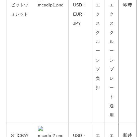
ビットウ
USD・
エ
エ
即時
ォレット
EUR・
ク
ク
JPY
ス
ス
ク
ク
ル
ル
ー
ー
シ
シ
ブ
ブ
負
レ
担
ー
ト
適
用
STICPAY
USD・
エ
エ
即時