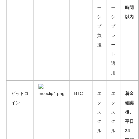
ー
ー
時間
シ
シ
以内
ブ
ブ
負
レ
担
ー
ト
適
用
ビットコ
BTC
エ
エ
着金
イン
ク
ク
確認
ス
ス
後、
ク
ク
平日
ル
ル
24