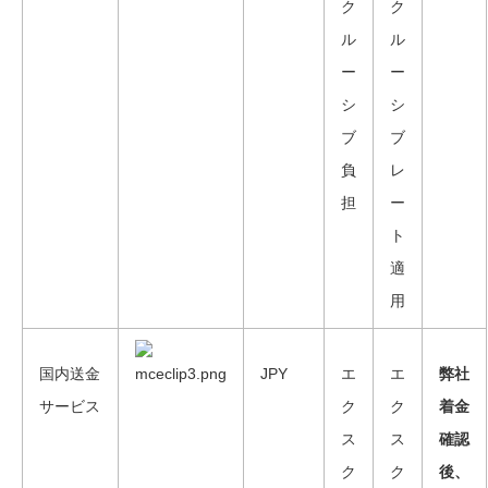
ク
ク
ル
ル
ー
ー
シ
シ
ブ
ブ
負
レ
担
ー
ト
適
用
国内送金
JPY
エ
エ
弊社
サービス
ク
ク
着金
ス
ス
確認
ク
ク
後、