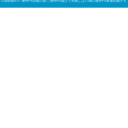
Copyright ©
海外FX比較の虎｜海外FX選びで失敗しない為の海外FX業者比較ナビ