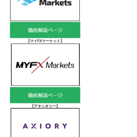
【マイFXマーケット
】
【アキシオリー
】