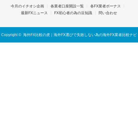
今月のイチオシ企画
各業者口座開設一覧
各FX業者ボーナス
最新FXニュース
FX初心者の為の豆知識
問い合わせ
Copyright ©
海外FX比較の虎｜海外FX選びで失敗しない為の海外FX業者比較ナビ