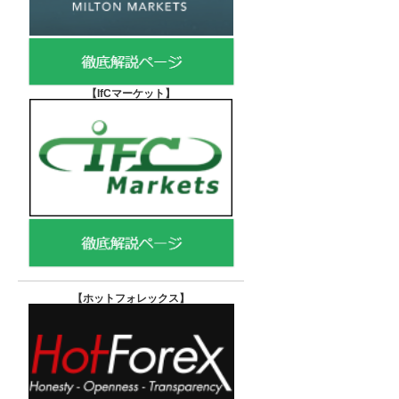
【IfCマーケット
】
【ホットフォレックス
】