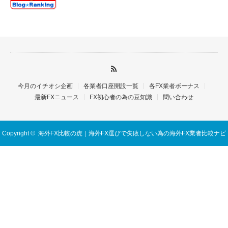
今月のイチオシ企画
各業者口座開設一覧
各FX業者ボーナス
最新FXニュース
FX初心者の為の豆知識
問い合わせ
Copyright ©
海外FX比較の虎｜海外FX選びで失敗しない為の海外FX業者比較ナビ