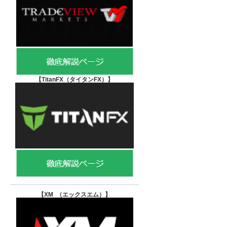
【TitanFX（タイタンFX）
】
【XM （エックスエム）
】