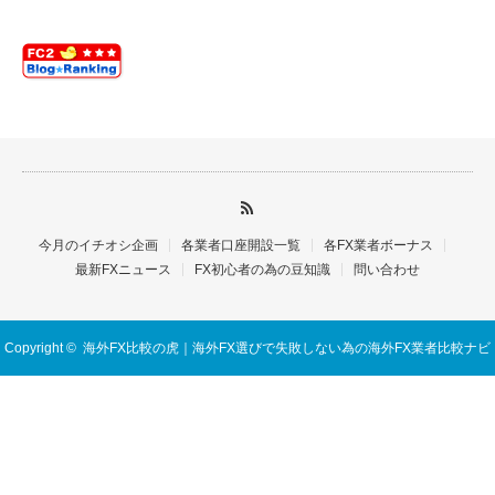
今月のイチオシ企画
各業者口座開設一覧
各FX業者ボーナス
最新FXニュース
FX初心者の為の豆知識
問い合わせ
Copyright ©
海外FX比較の虎｜海外FX選びで失敗しない為の海外FX業者比較ナビ