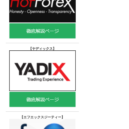
【ヤディックス
】
【エフエックスジーティー
】