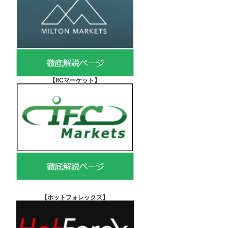
【IfCマーケット
】
【ホットフォレックス
】