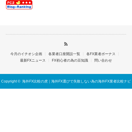
今月のイチオシ企画
各業者口座開設一覧
各FX業者ボーナス
最新FXニュース
FX初心者の為の豆知識
問い合わせ
Copyright ©
海外FX比較の虎｜海外FX選びで失敗しない為の海外FX業者比較ナビ