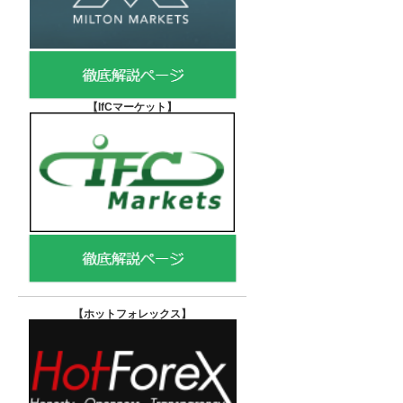
【IfCマーケット
】
【ホットフォレックス
】