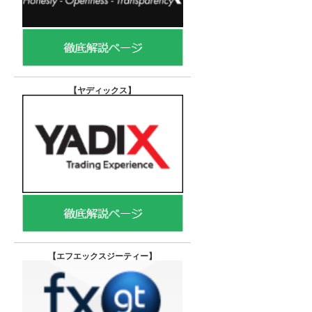
【ヤディックス
】
【エフエックスジーティー
】