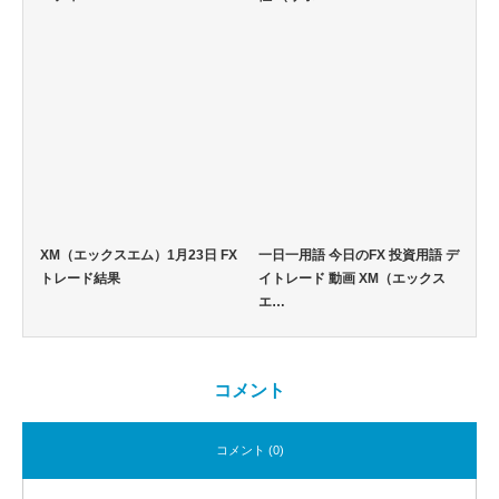
XM（エックスエム）1月23日 FX
一日一用語 今日のFX 投資用語 デ
トレード結果
イトレード 動画 XM（エックス
エ…
コメント
コメント (0)