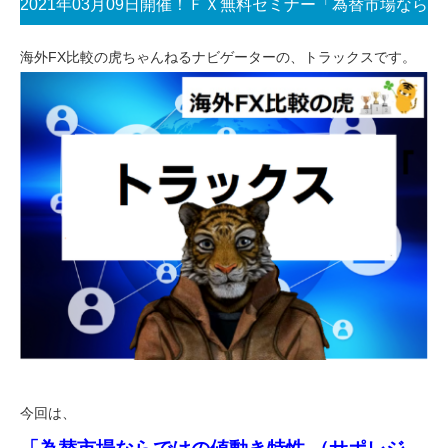
2021年03月09日開催！ＦＸ無料セミナー「為替市場なら
ではの値動き特性 （サポレジ２）」
海外FX比較の虎ちゃんねるナビゲーターの、トラックスです。
今回は、