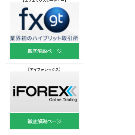
【エフエックスジーティー
】
【
アイフォレックス】