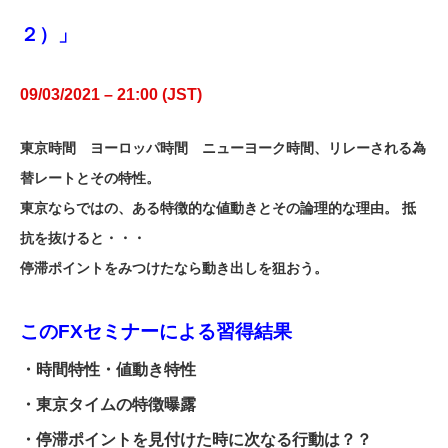
２）」
09/03/2021 – 21:00 (JST)
東京時間 ヨーロッパ時間 ニューヨーク時間、リレーされる為
替レートとその特性。
東京ならではの、ある特徴的な値動きとその論理的な理由。 抵
抗を抜けると・・・
停滞ポイントをみつけたなら動き出しを狙おう。
このFXセミナーによる習得結果
・時間特性・値動き特性
・東京タイムの特徴曝露
・停滞ポイントを見付けた時に次なる行動は？？