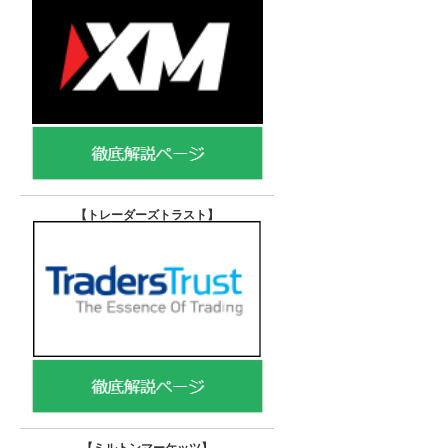
【トレーダーズトラスト
】
【
ミルトンマーケッツ】