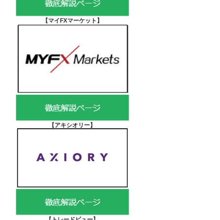
【マイFXマーケット
】
【アキシオリー
】
【
トレードビュー】