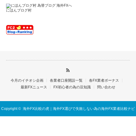
にほんブログ村
今月のイチオシ企画
各業者口座開設一覧
各FX業者ボーナス
最新FXニュース
FX初心者の為の豆知識
問い合わせ
Copyright ©
海外FX比較の虎｜海外FX選びで失敗しない為の海外FX業者比較ナビ