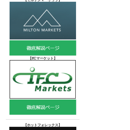
【IfCマーケット
】
【ホットフォレックス
】