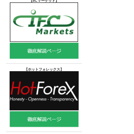
【IfCマーケット
】
【ホットフォレックス
】