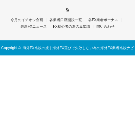
今月のイチオシ企画
各業者口座開設一覧
各FX業者ボーナス
最新FXニュース
FX初心者の為の豆知識
問い合わせ
Copyright ©
海外FX比較の虎｜海外FX選びで失敗しない為の海外FX業者比較ナビ