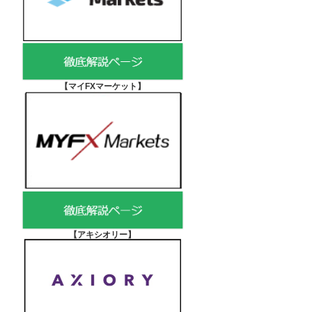
【マイFXマーケット
】
【アキシオリー
】