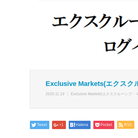
Exclusive Markets(
2020.11.19
Exclusive Markets(エクスクルー
Tweet
+1
Hatena
Pocket
RSS