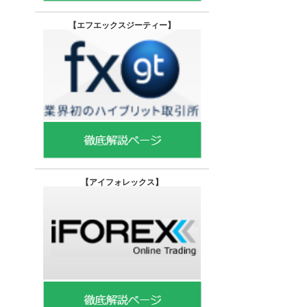
【エフエックスジーティー
】
【
アイフォレックス】