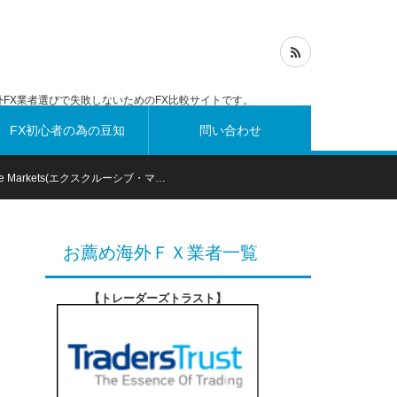
FX業者選びで失敗しないためのFX比較サイトです。
FX初心者の為の豆知
問い合わせ
sive Markets(エクスクルーシブ・マ…
識
お薦め海外ＦＸ業者一覧
【トレーダーズトラスト
】