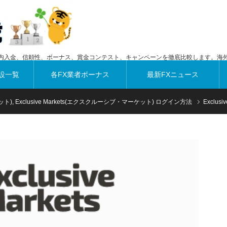
内入金、信頼性、ボーナス、賞金コンテスト、キャンペーンを徹底比較します。海外
設一覧
各FX業者ボーナス
最新FXニュース
ット)
,
Exclusive Markets(エクスクルーシブ・マーケット) ログイン方法
Exclu