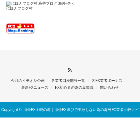
にほんブログ村
今月のイチオシ企画
各業者口座開設一覧
各FX業者ボーナス
最新FXニュース
FX初心者の為の豆知識
問い合わせ
Copyright ©
海外FX比較の虎｜海外FX選びで失敗しない為の海外FX業者比較ナビ