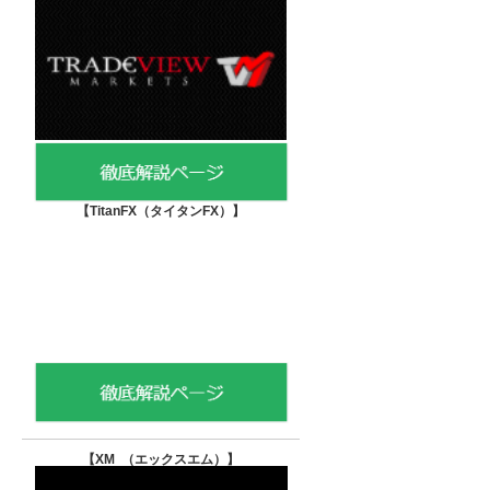
【TitanFX（タイタンFX）
】
【XM （エックスエム）
】