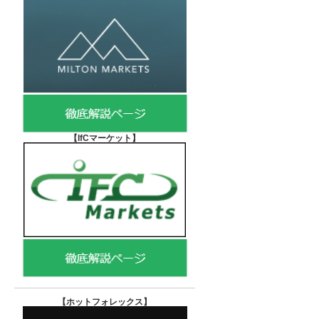
【IfCマーケット
】
【ホットフォレックス
】