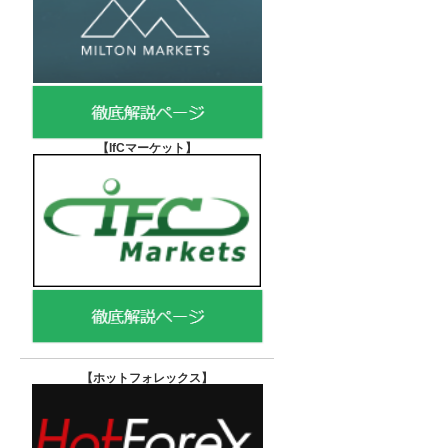
【IfCマーケット
】
【ホットフォレックス
】