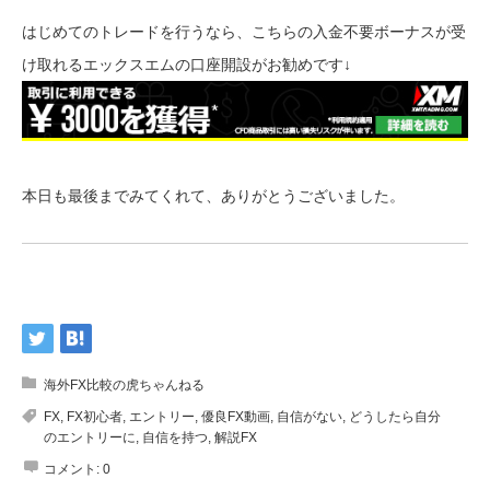
はじめてのトレードを行うなら、こちらの入金不要ボーナスが受
け取れるエックスエムの口座開設がお勧めです↓
本日も最後までみてくれて、ありがとうございました。
海外FX比較の虎ちゃんねる
FX
,
FX初心者
,
エントリー
,
優良FX動画
,
自信がない
,
どうしたら自分
のエントリーに
,
自信を持つ
,
解説FX
コメント:
0