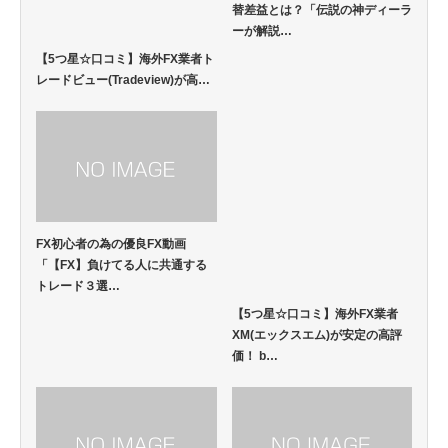
替差益とは？「伝説の神ディーラ
ーが解説…
【5つ星☆口コミ】海外FX業者ト
レードビュー(Tradeview)が高…
FX初心者の為の優良FX動画
「【FX】負けてる人に共通する
トレード３選…
【5つ星☆口コミ】海外FX業者
XM(エックスエム)が安定の高評
価！ b…