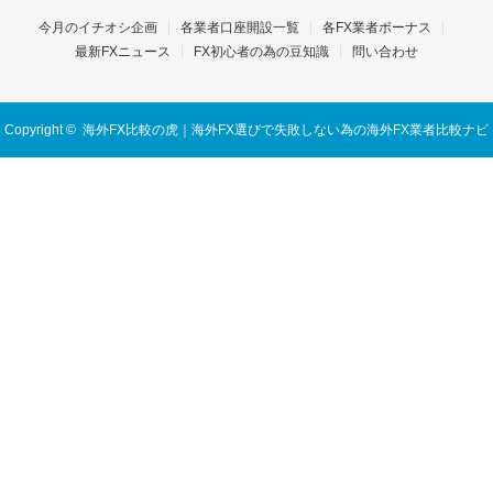
今月のイチオシ企画
各業者口座開設一覧
各FX業者ボーナス
最新FXニュース
FX初心者の為の豆知識
問い合わせ
Copyright ©
海外FX比較の虎｜海外FX選びで失敗しない為の海外FX業者比較ナビ