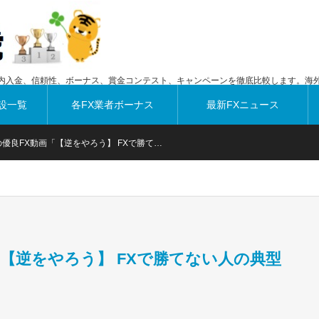
内入金、信頼性、ボーナス、賞金コンテスト、キャンペーンを徹底比較します。海外
設一覧
各FX業者ボーナス
最新FXニュース
の優良FX動画「【逆をやろう】 FXで勝て…
「【逆をやろう】 FXで勝てない人の典型