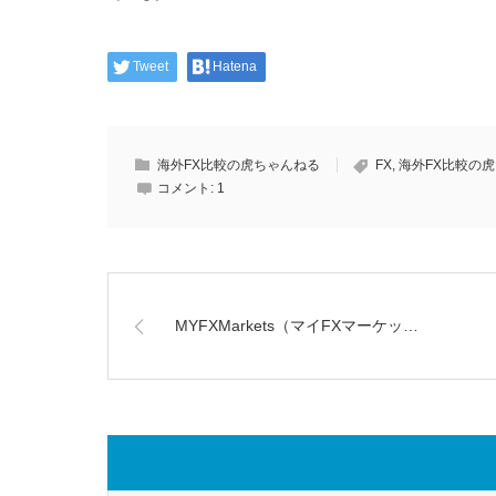
Tweet
Hatena
海外FX比較の虎ちゃんねる
FX
,
海外FX比較の虎
コメント:
1
MYFXMarkets（マイFXマーケッ…