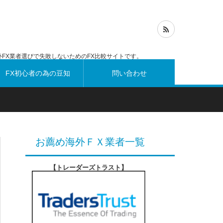
FX業者選びで失敗しないためのFX比較サイトです。
FX初心者の為の豆知
問い合わせ
識
お薦め海外ＦＸ業者一覧
【トレーダーズトラスト
】