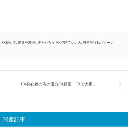
,
FX初心者
,
優良FX動画
,
逆をやろう
,
FXで勝てない人
,
典型的行動パターン
FX初心者の為の優良FX動画「FXで大損…
関連記事