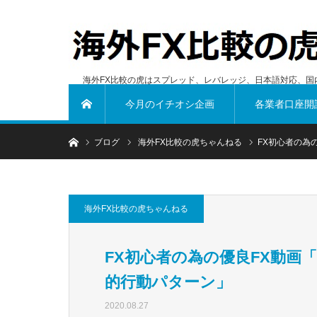
海外FX比較の虎はスプレッド、レバレッジ、日本語対応、国
今月のイチオシ企画
各業者口座開
ホーム
ホーム
ブログ
海外FX比較の虎ちゃんねる
FX初心者の為
海外FX比較の虎ちゃんねる
FX初心者の為の優良FX動画
的行動パターン」
2020.08.27