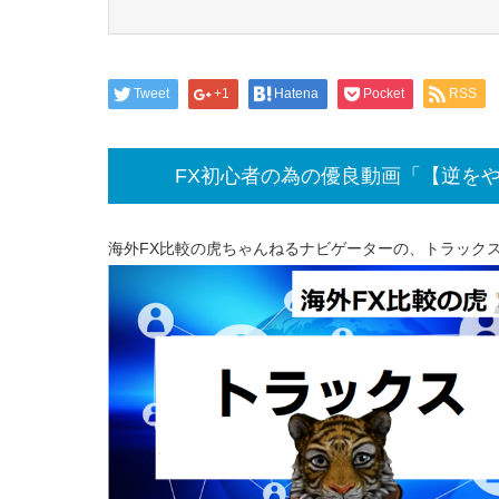
Tweet
+1
Hatena
Pocket
RSS
FX初心者の為の優良動画「【逆をや
海外FX比較の虎ちゃんねるナビゲーターの、トラック