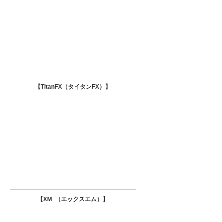
【TitanFX（タイタンFX）
】
【XM （エックスエム）
】