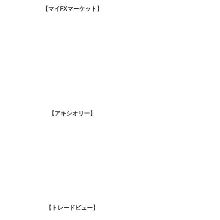
【マイFXマーケット
】
【アキシオリー
】
【
トレードビュー】