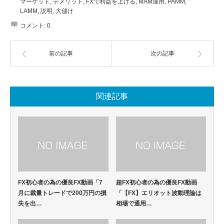
マーケット
,
デメリット
,
FXで利益を上げる
,
MAM運用
,
PAMM
,
LAMM
,
説明
,
大儲け
コメント:
0
前の記事
次の記事
関連記事
FX初心者の為の優良FX動画「7
超FX初心者の為の優良FX動画
月に裁量トレードで200万円の損
「【FX】エリオット波動理論は
失を出…
相場で通用…