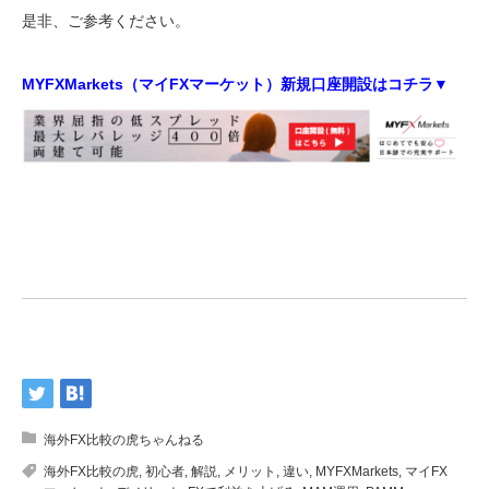
是非、ご参考ください。
MYFXMarkets（マイFXマーケット）新規口座開設はコチラ▼
海外FX比較の虎ちゃんねる
海外FX比較の虎
,
初心者
,
解説
,
メリット
,
違い
,
MYFXMarkets
,
マイFX