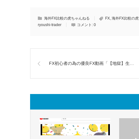
海外FX比較の虎ちゃんねる
FX
,
海外FX比較の虎
ryoushi-trader
コメント:
0
FX初心者の為の優良FX動画「【地獄】生…