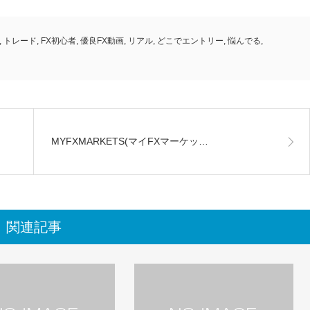
,
トレード
,
FX初心者
,
優良FX動画
,
リアル
,
どこでエントリー
,
悩んでる
,
MYFXMARKETS(マイFXマーケッ…
関連記事