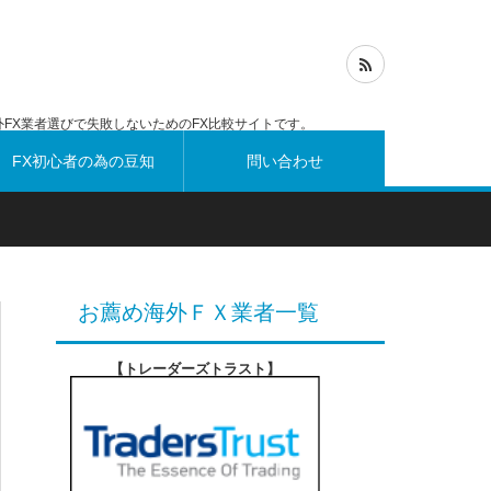
FX業者選びで失敗しないためのFX比較サイトです。
FX初心者の為の豆知
問い合わせ
識
お薦め海外ＦＸ業者一覧
【トレーダーズトラスト
】