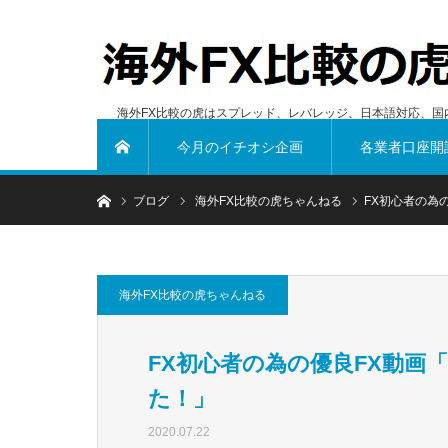
海外FX比較の虎はスプレッド、レバレッジ、日本語対応、国
今月のイチオシ企画
各業者口座開
ホーム
ホーム
ブログ
海外FX比較の虎ちゃんねる
FX初心者の為
海外FX比較の虎ちゃんねる
FX初心者の為の優良FX動画
た！」
2020.07.22