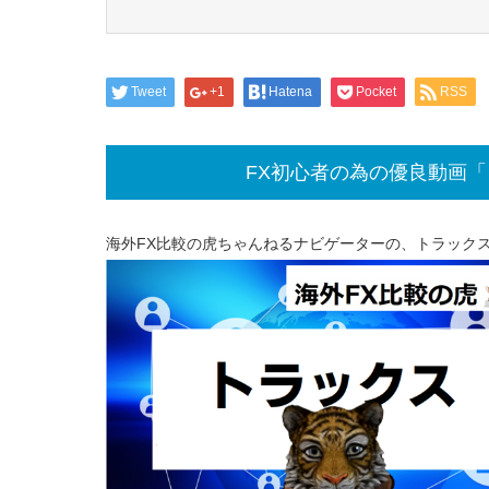
Tweet
+1
Hatena
Pocket
RSS
FX初心者の為の優良動画
海外FX比較の虎ちゃんねるナビゲーターの、トラック