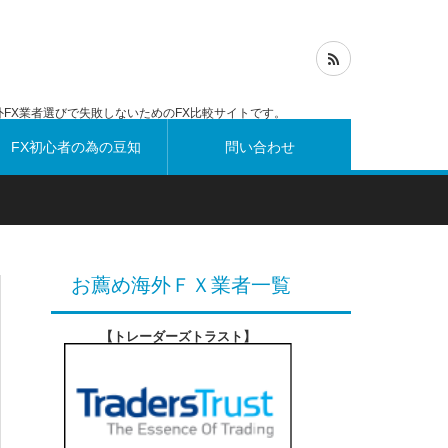
FX業者選びで失敗しないためのFX比較サイトです。
FX初心者の為の豆知
問い合わせ
識
お薦め海外ＦＸ業者一覧
【トレーダーズトラスト
】