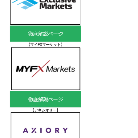
【マイFXマーケット
】
【アキシオリー
】