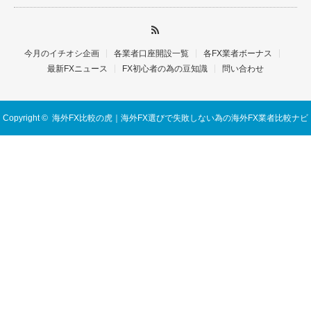
今月のイチオシ企画
各業者口座開設一覧
各FX業者ボーナス
最新FXニュース
FX初心者の為の豆知識
問い合わせ
Copyright ©
海外FX比較の虎｜海外FX選びで失敗しない為の海外FX業者比較ナビ