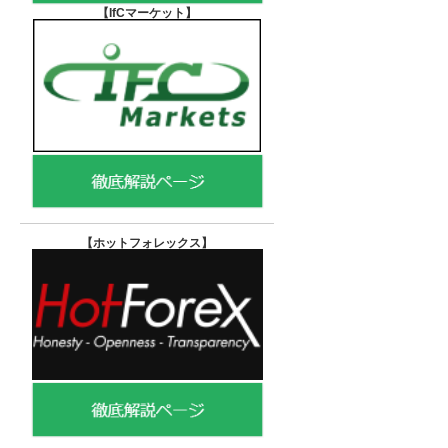
【IfCマーケット
】
【ホットフォレックス
】