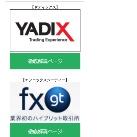
【ヤディックス
】
【エフエックスジーティー
】