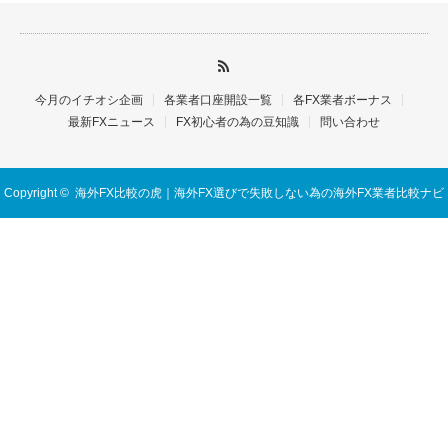
今月のイチオシ企画
各業者口座開設一覧
各FX業者ボーナス
最新FXニュース
FX初心者の為の豆知識
問い合わせ
Copyright ©
海外FX比較の虎｜海外FX選びで失敗しない為の海外FX業者比較ナビ