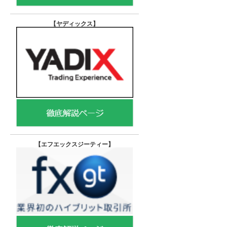
【ヤディックス
】
【エフエックスジーティー
】