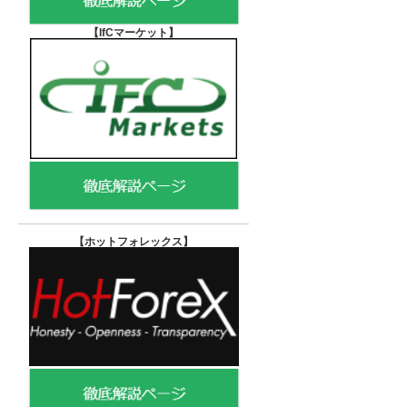
【IfCマーケット
】
【ホットフォレックス
】