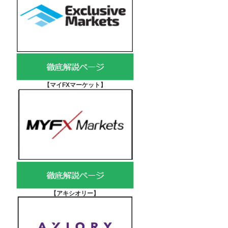
【マイFXマーケット
】
【アキシオリー
】