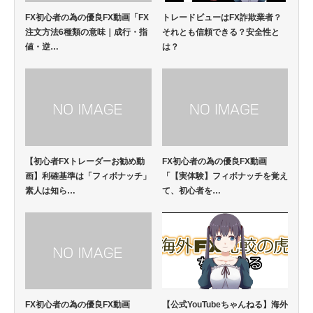
FX初心者の為の優良FX動画「FX
トレードビューはFX詐欺業者？
注文方法6種類の意味｜成行・指
それとも信頼できる？安全性と
値・逆…
は？
【初心者FXトレーダーお勧め動
FX初心者の為の優良FX動画
画】利確基準は「フィボナッチ」
「【実体験】フィボナッチを覚え
素人は知ら…
て、初心者を…
FX初心者の為の優良FX動画
【公式YouTubeちゃんねる】海外