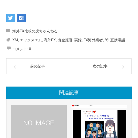
海外FX比較の虎ちゃんねる
XM
,
エックスエム
,
海外FX
,
出金拒否
,
実録
,
FX海外業者
,
闇
,
直接電話
コメント:
0
前の記事
次の記事
関連記事