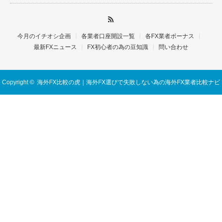
今月のイチオシ企画
各業者口座開設一覧
各FX業者ボーナス
最新FXニュース
FX初心者の為の豆知識
問い合わせ
Copyright ©
海外FX比較の虎｜海外FX選びで失敗しない為の海外FX業者比較ナビ