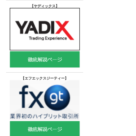
【ヤディックス
】
【エフエックスジーティー
】