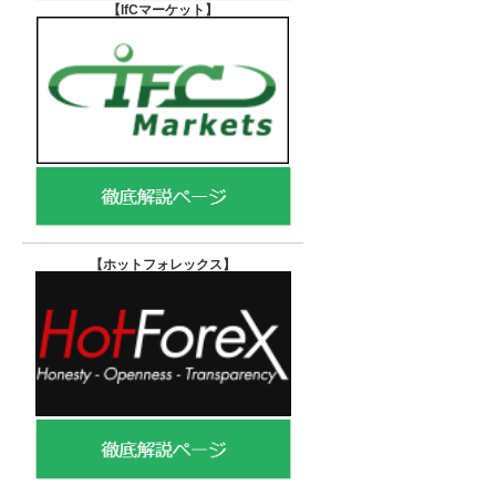
【IfCマーケット
】
【ホットフォレックス
】