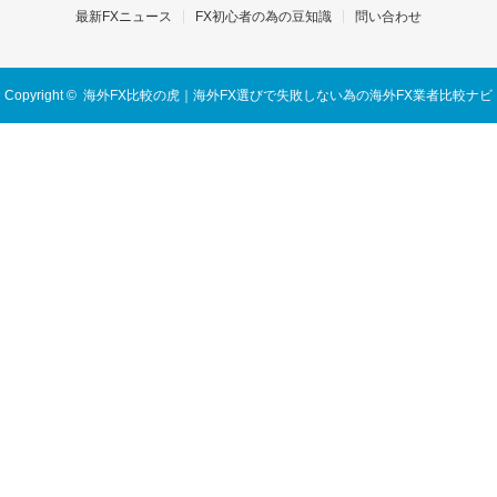
最新FXニュース
FX初心者の為の豆知識
問い合わせ
Copyright ©
海外FX比較の虎｜海外FX選びで失敗しない為の海外FX業者比較ナビ