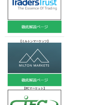
【
ミルトンマーケッツ】
【IfCマーケット
】