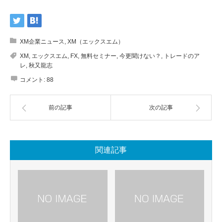
XM企業ニュース
,
XM（エックスエム）
XM
,
エックスエム
,
FX
,
無料セミナー
,
今更聞けない？
,
トレードのア
レ
,
秋又龍志
コメント:
88
前の記事
次の記事
関連記事