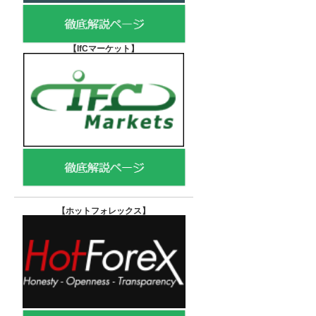
【IfCマーケット
】
【ホットフォレックス
】