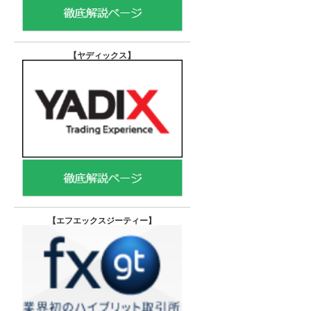
【ヤディックス
】
【エフエックスジーティー
】