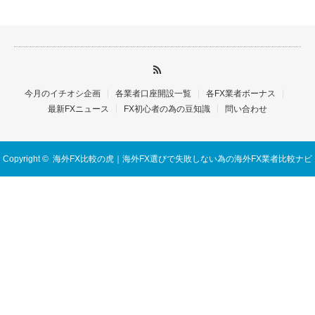
今月のイチオシ企画
各業者口座開設一覧
各FX業者ボーナス
最新FXニュース
FX初心者の為の豆知識
問い合わせ
Copyright ©
海外FX比較の虎｜海外FX選びで失敗しない為の海外FX業者比較ナビ