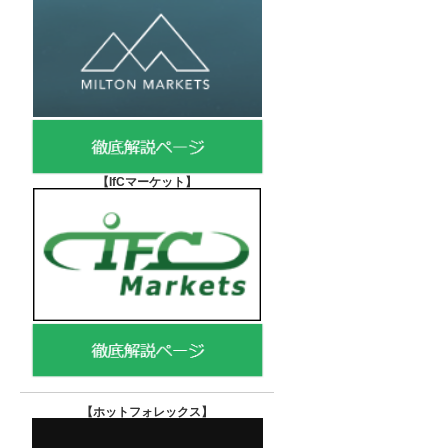
【IfCマーケット
】
【ホットフォレックス
】