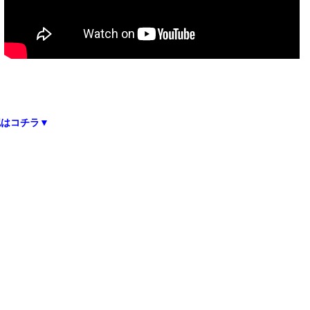
シ
う
る
。
認はコチラ▼