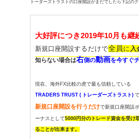
トーダーズトラストの口座開設がまだでしたら下記のクー
大好評につき2019年10月も継
全員
新規口座開設するだけで
に
入
右
動画
知らない場合は
側の
を今すぐ
現在、海外FX比較の虎で最も信頼している
TRADERS TRUST ( トレーダーズトラスト)
新規口座開設を行うだけ
で新規口座開設
ーナスとして
5000円分のトレード資金を受け
ることが出来ます。