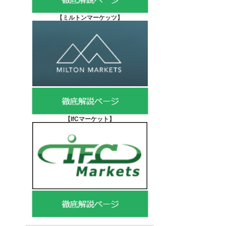
【
ミルトンマーケッツ】
【IfCマーケット
】
ャ