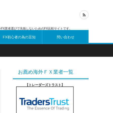
FX業者選びで失敗しないためのFX比較サイトです。
FX初心者の為の豆知
問い合わせ
識
お薦め海外ＦＸ業者一覧
【トレーダーズトラスト
】