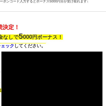
ポンコード入力するとボーナス5000円分が受け取れます↓
続決定！
5
000
金なしで
円ボーナス！
チェック
してください。
で
ボ
取