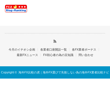
今月のイチオシ企画
各業者口座開設一覧
各FX業者ボーナス
最新FXニュース
FX初心者の為の豆知識
問い合わせ
Copyright ©
海外FX比較の虎｜海外FX選びで失敗しない為の海外FX業者比較ナビ