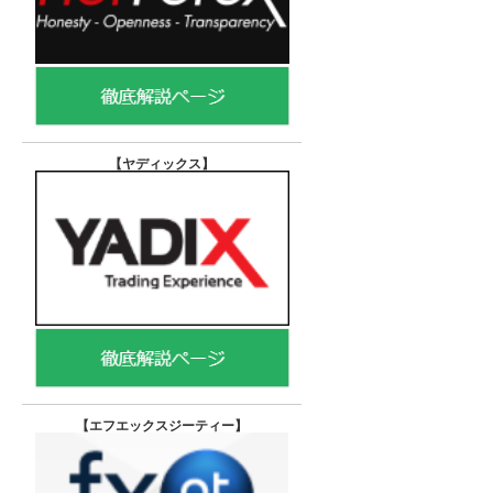
【ヤディックス
】
【エフエックスジーティー
】