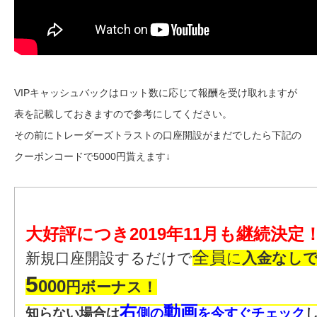
VIPキャッシュバックはロット数に応じて報酬を受け取れますが
表を記載しておきますので参考にしてください。
その前にトレーダーズトラストの口座開設がまだでしたら下記の
クーポンコードで5000円貰えます↓
大好評につき2019年11月も継続決定
全員
新規口座開設するだけで
に
入金なし
5
000
円ボーナス！
右
動画
知らない場合は
側の
を今すぐチェック