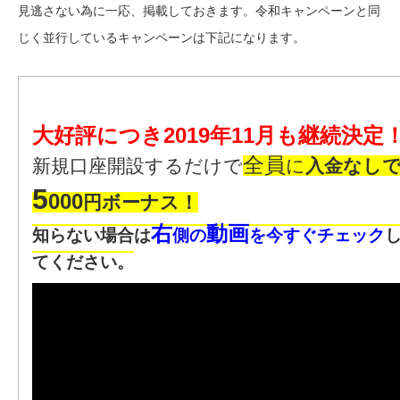
見逃さない為に一応、掲載しておきます。令和キャンペーンと同
じく並行しているキャンペーンは下記になります。
大好評につき2019年11月も継続決定
全員
新規口座開設するだけで
に
入金なし
5
000
円ボーナス！
右
動画
知らない場合は
側の
を今すぐチェック
てください。