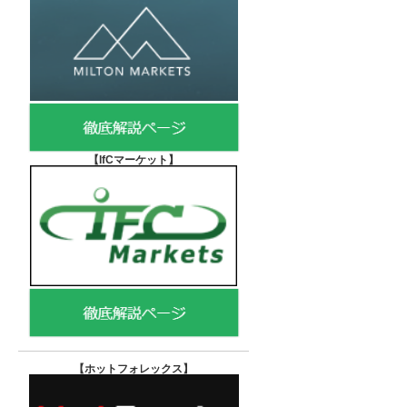
【IfCマーケット
】
【ホットフォレックス
】