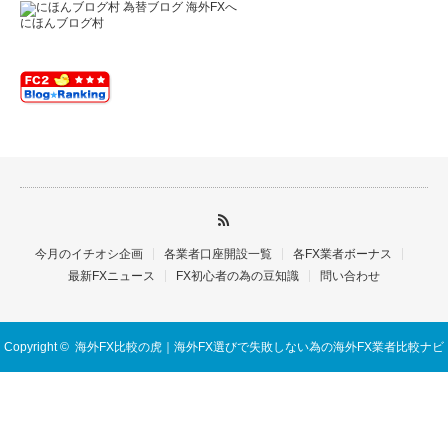
にほんブログ村
今月のイチオシ企画
各業者口座開設一覧
各FX業者ボーナス
最新FXニュース
FX初心者の為の豆知識
問い合わせ
Copyright ©
海外FX比較の虎｜海外FX選びで失敗しない為の海外FX業者比較ナビ