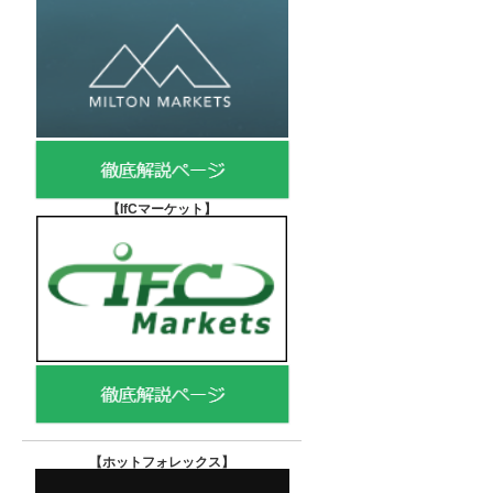
【IfCマーケット
】
【ホットフォレックス
】