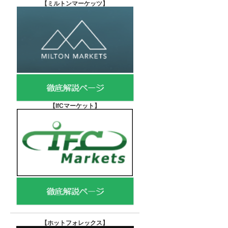
【
ミルトンマーケッツ】
【IfCマーケット
】
【ホットフォレックス
】