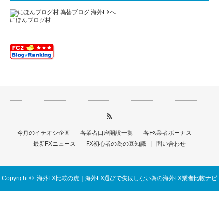
にほんブログ村
今月のイチオシ企画
各業者口座開設一覧
各FX業者ボーナス
最新FXニュース
FX初心者の為の豆知識
問い合わせ
Copyright ©
海外FX比較の虎｜海外FX選びで失敗しない為の海外FX業者比較ナビ