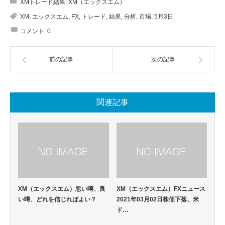
XMトレード結果
,
XM（エックスエム）
XM
,
エックスエム
,
FX
,
トレード
,
結果
,
分析
,
市場
,
5月3日
コメント:
0
前の記事
次の記事
関連記事
XM（エックスエム）悪い噂、良
XM（エックスエム）FXニュース
い噂、どれを信じればよい？
2021年03月02日株価下落、米
ド…