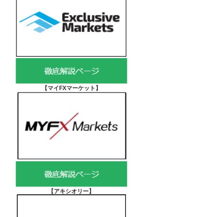
【マイFXマーケット
】
【アキシオリー
】