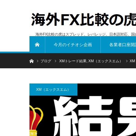
海外FX比較の虎はスプレッド、レバレッジ、日本語対応、国
今月のイチオシ企画
各業者口座開
ホーム
ホーム
ブログ
XMトレード結果
,
XM（エックスエム）
X
XM（エックスエム）