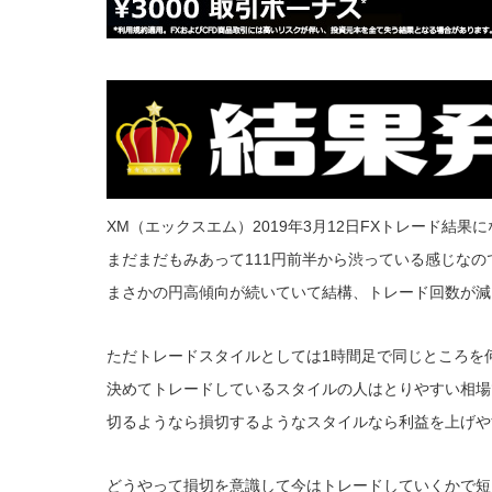
XM（エックスエム）2019年3月12日FXトレード結果
まだまだもみあって111円前半から渋っている感じな
まさかの円高傾向が続いていて結構、トレード回数が減
ただトレードスタイルとしては1時間足で同じところを
決めてトレードしているスタイルの人はとりやすい相場で
切るようなら損切するようなスタイルなら利益を上げや
どうやって損切を意識して今はトレードしていくかで短