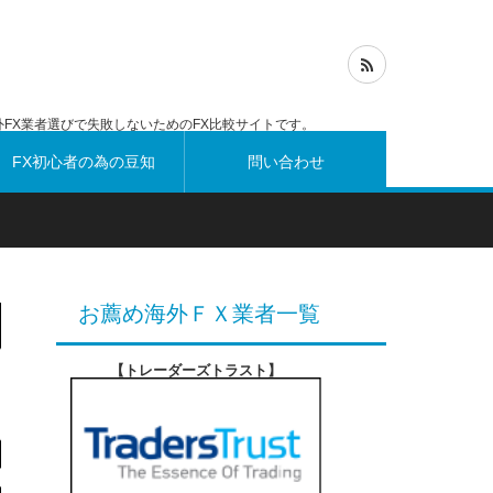
FX業者選びで失敗しないためのFX比較サイトです。
FX初心者の為の豆知
問い合わせ
識
お薦め海外ＦＸ業者一覧
【トレーダーズトラスト
】