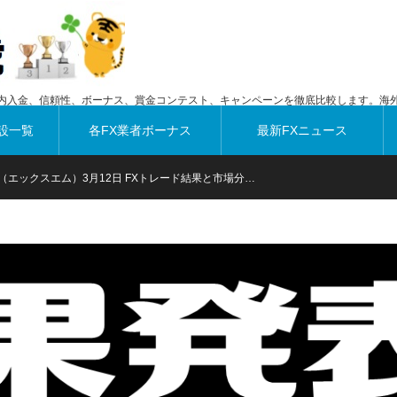
内入金、信頼性、ボーナス、賞金コンテスト、キャンペーンを徹底比較します。海外
設一覧
各FX業者ボーナス
最新FXニュース
M（エックスエム）3月12日 FXトレード結果と市場分…