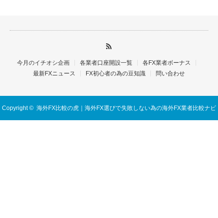
今月のイチオシ企画
各業者口座開設一覧
各FX業者ボーナス
最新FXニュース
FX初心者の為の豆知識
問い合わせ
Copyright ©
海外FX比較の虎｜海外FX選びで失敗しない為の海外FX業者比較ナビ