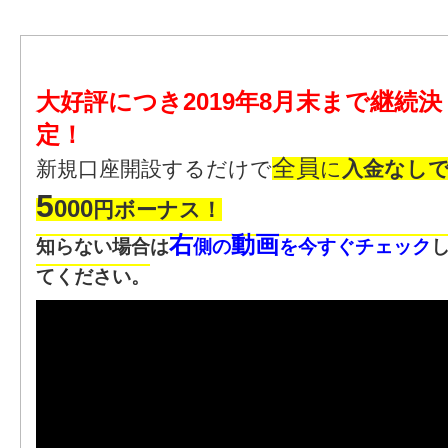
大好評につき2019年8月末まで継続決
定！
全員
新規口座開設するだけで
に
入金なし
5
000
円ボーナス！
右
動画
知らない場合は
側の
を今すぐチェック
てください。