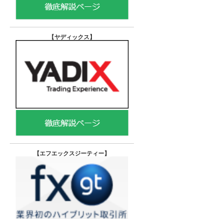
【ヤディックス
】
【エフエックスジーティー
】