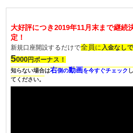
大好評につき2019年11月末まで継続
定！
全員
新規口座開設するだけで
に
入金なし
5
000
円ボーナス！
右
動画
知らない場合は
側の
を今すぐチェック
てください。