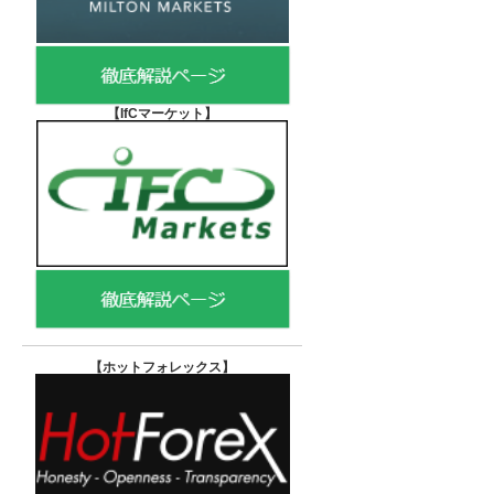
【IfCマーケット
】
【ホットフォレックス
】