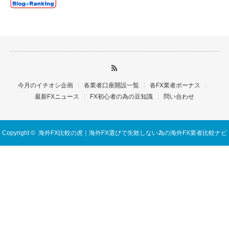
今月のイチオシ企画
各業者口座開設一覧
各FX業者ボーナス
最新FXニュース
FX初心者の為の豆知識
問い合わせ
Copyright ©
海外FX比較の虎｜海外FX選びで失敗しない為の海外FX業者比較ナビ