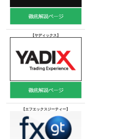
【ヤディックス
】
【エフエックスジーティー
】