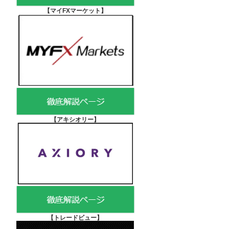
【マイFXマーケット
】
【アキシオリー
】
【
トレードビュー】