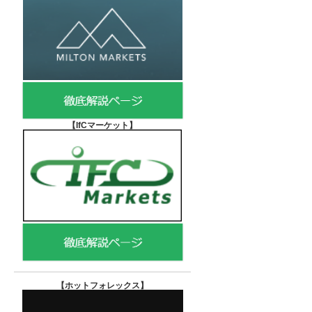
【IfCマーケット
】
【ホットフォレックス
】