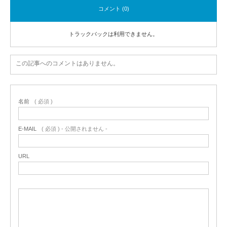
コメント (0)
トラックバックは利用できません。
この記事へのコメントはありません。
名前
( 必須 )
E-MAIL
( 必須 ) - 公開されません -
URL