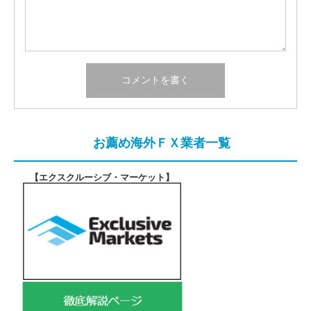
お薦め海外ＦＸ業者一覧
【エクスクルーシブ・マーケット
】