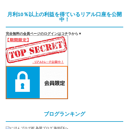
月利10％以上の利益を得ているリアル口座を公開
中！
完全無料の会員ページのログインはコチラから▼
ブログランキング