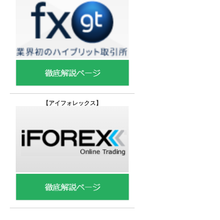
【
アイフォレックス】