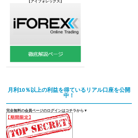
【
アイフォレックス】
月利10％以上の利益を得ているリアル口座を公開
中！
完全無料の会員ページのログインはコチラから▼