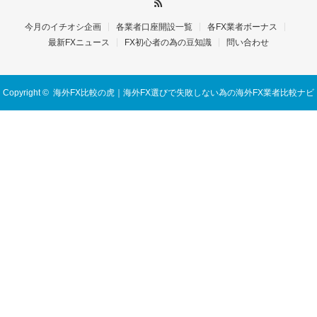
今月のイチオシ企画
各業者口座開設一覧
各FX業者ボーナス
最新FXニュース
FX初心者の為の豆知識
問い合わせ
Copyright ©
海外FX比較の虎｜海外FX選びで失敗しない為の海外FX業者比較ナビ