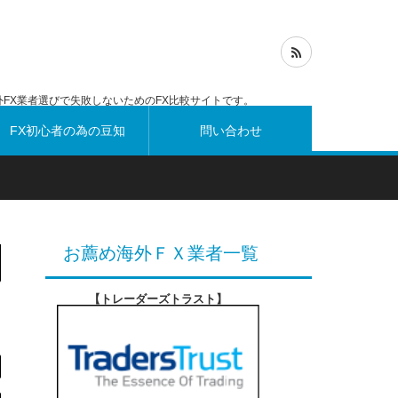
FX業者選びで失敗しないためのFX比較サイトです。
FX初心者の為の豆知
問い合わせ
識
お薦め海外ＦＸ業者一覧
【トレーダーズトラスト
】