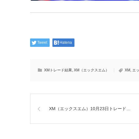
Tweet
Hatena
XMトレード結果
,
XM（エックスエム）
XM
,
エ
XM（エックスエム）10月23日トレード…