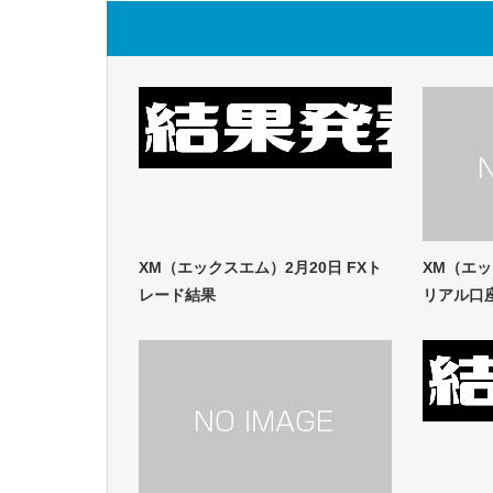
XM（エックスエム）2月20日 FXト
XM（エ
レード結果
リアル口