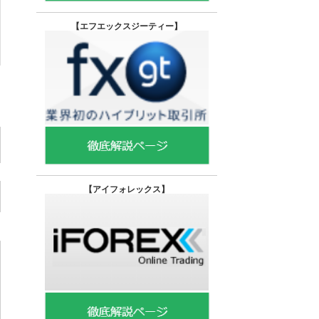
【エフエックスジーティー
】
【
アイフォレックス】