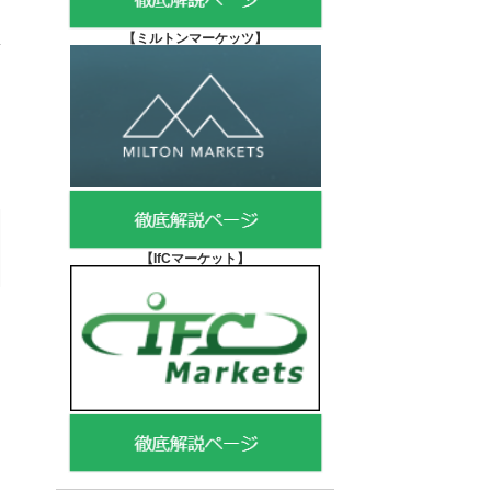
【
ミルトンマーケッツ】
【IfCマーケット
】