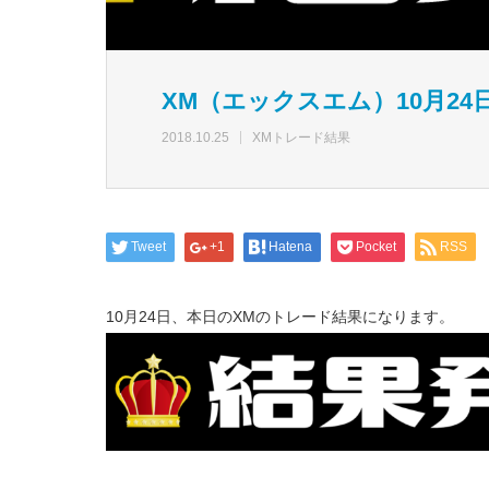
XM（エックスエム）10月2
2018.10.25
XMトレード結果
Tweet
+1
Hatena
Pocket
RSS
10月24日、本日のXMのトレード結果になります。