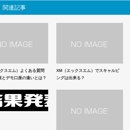
関連記事
ックスエム）よくある質問
XM（エックスエム）でスキャルピ
座とデモ口座の違いとは？
ングは出来る？