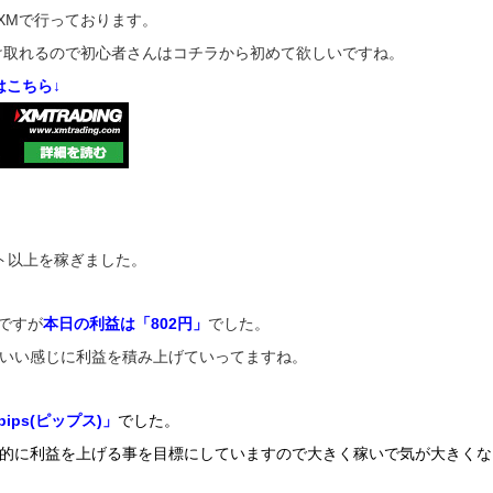
XMで行っております。
受け取れるので初心者さんはコチラから初めて欲しいですね。
はこちら↓
ト以上を稼ぎました。
ですが
本日の利益は「802円」
でした。
当にいい感じに利益を積み上げていってますね。
9pips(ピップス)」
でした。
的に利益を上げる事を目標にしていますので大きく稼いで気が大きくな