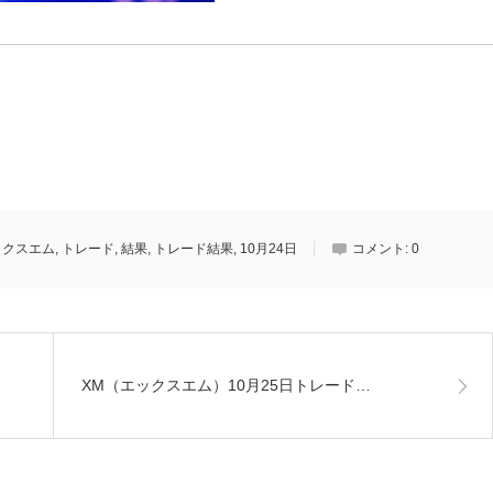
ックスエム
,
トレード
,
結果
,
トレード結果
,
10月24日
コメント:
0
XM（エックスエム）10月25日トレード…