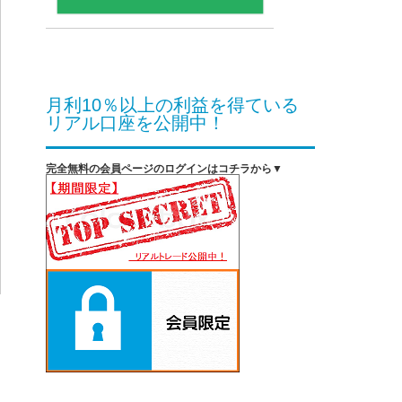
月利10％以上の利益を得ている
リアル口座を公開中！
完全無料の会員ページのログインはコチラから▼